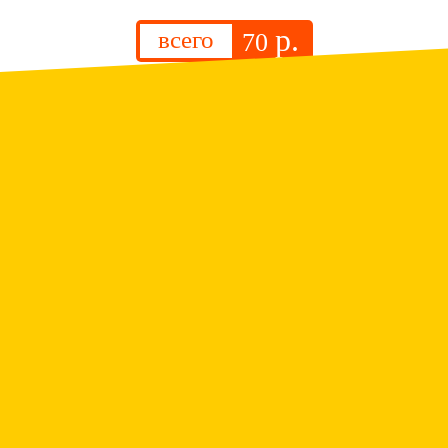
р.
всего
70
.
Люстра
р.
всего
1 350